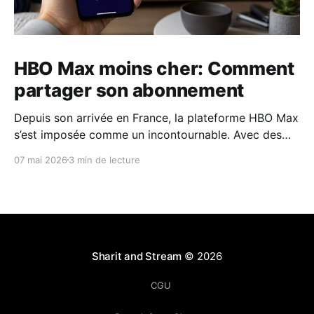
HBO Max moins cher: Comment
partager son abonnement
Depuis son arrivée en France, la plateforme HBO Max
s’est imposée comme un incontournable. Avec des
franchises comme House of the Dragon, The Last of
07 mai 2026
3 min de lecture
Us ou l'intégrale d'Harry Potter. Pourtant la rumeur
est devenue réalité : Max a officiellement mis fin au
partage de compte
Sharit and Stream
© 2026
CGU