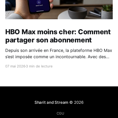
HBO Max moins cher: Comment
partager son abonnement
Depuis son arrivée en France, la plateforme HBO Max
s’est imposée comme un incontournable. Avec des
franchises comme House of the Dragon, The Last of
07 mai 2026
3 min de lecture
Us ou l'intégrale d'Harry Potter. Pourtant la rumeur
est devenue réalité : Max a officiellement mis fin au
partage de compte
Sharit and Stream
© 2026
CGU