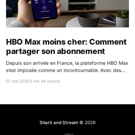
HBO Max moins cher: Comment
partager son abonnement
Depuis son arrivée en France, la plateforme HBO Max
s’est imposée comme un incontournable. Avec des
franchises comme House of the Dragon, The Last of
07 mai 2026
3 min de lecture
Us ou l'intégrale d'Harry Potter. Pourtant la rumeur
est devenue réalité : Max a officiellement mis fin au
partage de compte
Sharit and Stream
© 2026