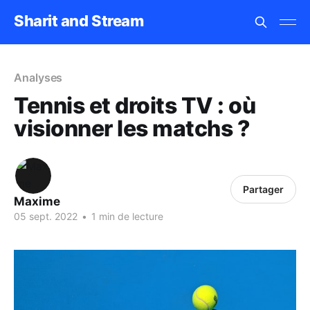
Sharit and Stream
Analyses
Tennis et droits TV : où
visionner les matchs ?
Partager
Maxime
05 sept. 2022
•
1 min de lecture