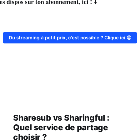
ces dispos sur ton abonnement, ici !
⬇️
Du streaming à petit prix, c'est possible ? Clique ici 😍
Sharesub vs Sharingful :
Quel service de partage
choisir ?