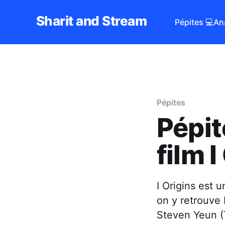
Sharit and Stream
Pépites 💻
An
Pépites
Pépit
film I
I Origins est u
on y retrouve 
Steven Yeun (