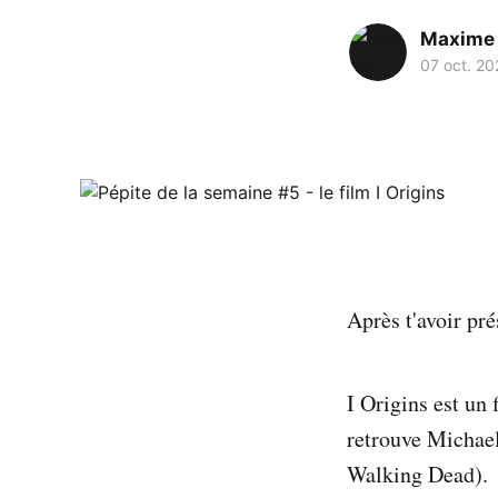
Maxime
07 oct. 20
Après t'avoir pr
I Origins est un 
retrouve Michael
Walking Dead).