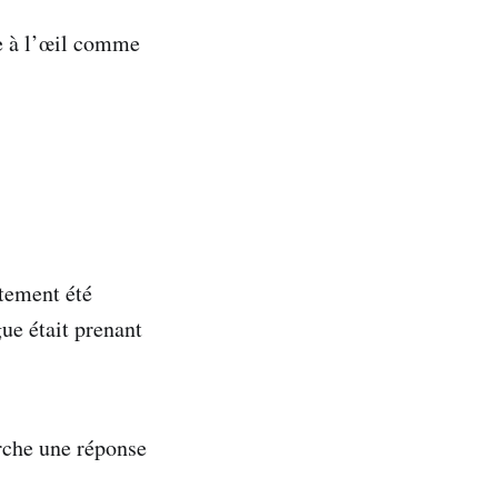
e à l’œil comme
ctement été
ue était prenant
erche une réponse