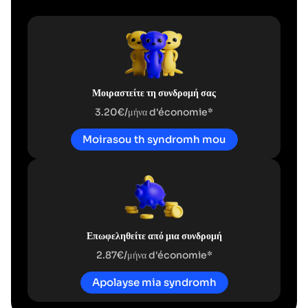
Μοιραστείτε τη συνδρομή σας
3.20€/μήνα d'économie*
Moirasou th syndromh mou
Επωφεληθείτε από μια συνδρομή
2.87€/μήνα d'économie*
Apolayse mia syndromh