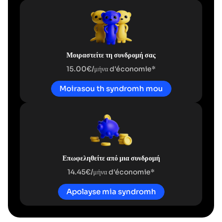
Μοιραστείτε τη συνδρομή σας
15.00€/μήνα d'économie*
Moirasou th syndromh mou
Επωφεληθείτε από μια συνδρομή
14.45€/μήνα d'économie*
Apolayse mia syndromh