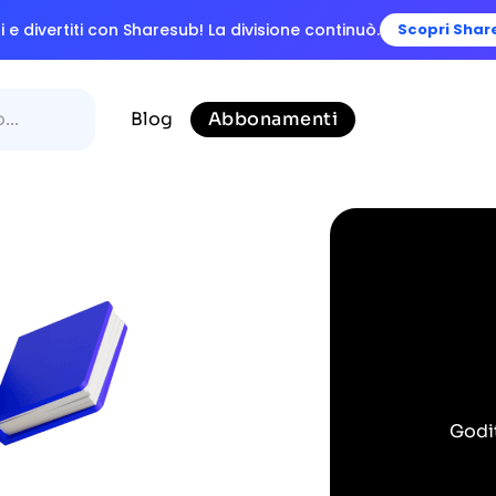
 e divertiti con Sharesub! La divisione continuò.
Scopri Shar
Blog
Abbonamenti
Godit