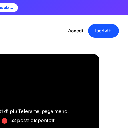
esub →
Accedi
Iscriviti
i di piu
Telerama
, paga meno.
52 posti disponibili