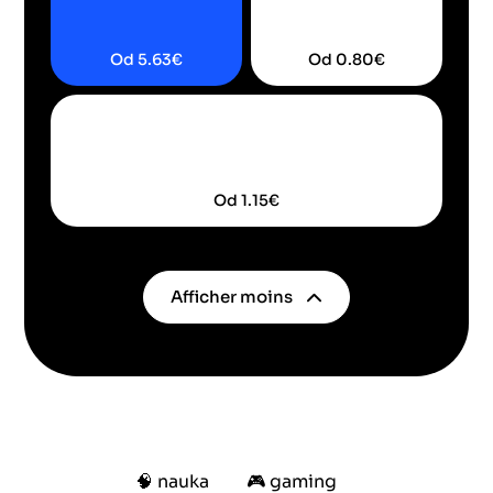
Od
5.63
€
Od
0.80
€
Od
1.15
€
Afficher
moins
🧠
nauka
🎮
gaming