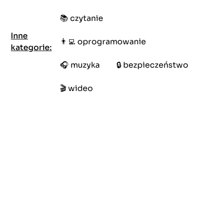
📚
czytanie
Inne
👨‍💻
oprogramowanie
kategorie:
🎧
muzyka
🔒
bezpieczeństwo
🎬
wideo