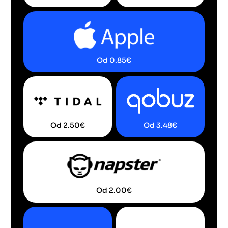
Od
0.85
€
Od
2.50
€
Od
3.48
€
Od
2.00
€