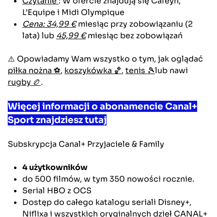
Czytanie
: W ofercie znajdują się Cafeyn,
L’Equipe i Midi Olympique
Cena: 34,99 €
miesiąc przy zobowiązaniu (2
lata) lub
45,99 €
miesiąc bez zobowiązań
⚠️ Opowiadamy Wam wszystko o tym, jak oglądać
piłka nożna ⚽
,
koszykówka 🏀
,
tenis 🎾
lub nawi
rugby 🏉
.
Więcej informacji o abonamencie Canal+
Sport znajdziesz tutaj
Subskrypcja
Canal+ Przyjaciele & Family
4 użytkowników
do 500 filmów, w tym 350 nowości rocznie.
Serial HBO z OCS
Dostęp do całego katalogu seriali Disney+,
Niflixa i wszystkich oryginalnych dzieł CANAL+