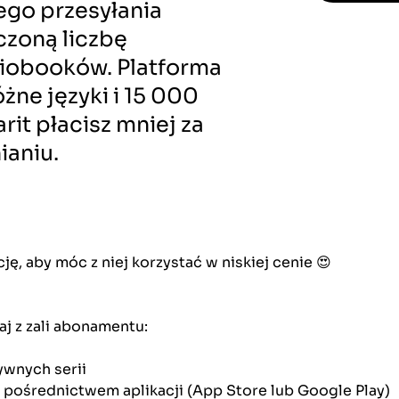
ego przesyłania
czoną liczbę
iobooków. Platforma
óżne języki i 15 000
rit płacisz mniej za
ianiu.
ę, aby móc z niej korzystać w niskiej cenie 😍
j z zali abonamentu:
ywnych serii
za pośrednictwem aplikacji (App Store lub Google Play)