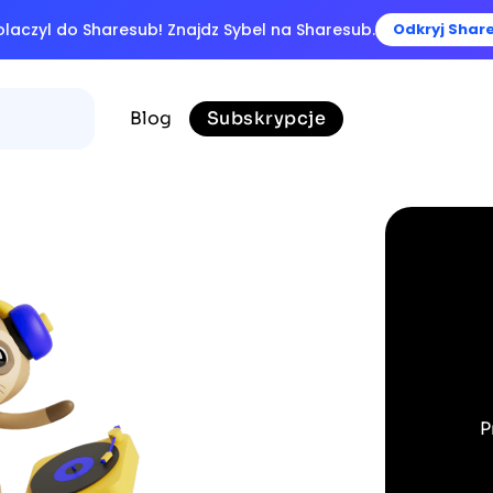
olaczyl do Sharesub! Znajdz Sybel na Sharesub.
Odkryj Shar
Blog
Subskrypcje
P