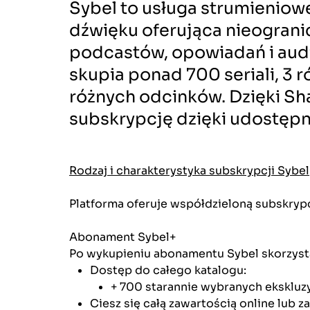
Sybel to usługa strumieniow
dźwięku oferująca nieograni
podcastów, opowiadań i aud
skupia ponad 700 seriali, 3 r
różnych odcinków. Dzięki Sha
subskrypcję dzięki udostępn
Rodzaj i charakterystyka subskrypcji Sybel
Platforma oferuje współdzieloną subskrypcj
Abonament Sybel+
Po wykupieniu abonamentu Sybel skorzysta
Dostęp do całego katalogu:
+ 700 starannie wybranych ekskluz
Ciesz się całą zawartością online lub 