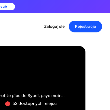
esub →
Zaloguj sie
Rejestracja
rofite plus de
Sybel
, paye moins.
52 dostepnych miejsc