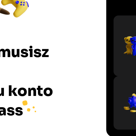
 musisz
u konto
ass