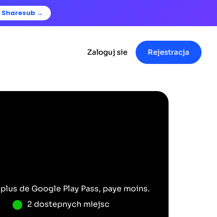
j Sharesub →
Zaloguj sie
Rejestracja
 plus de
Google Play Pass
, paye moins.
2 dostepnych miejsc