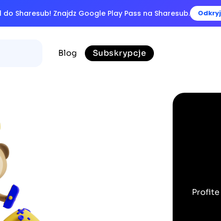
yl do Sharesub! Znajdz Google Play Pass na Sharesub.
Odkry
Blog
Subskrypcje
Profite