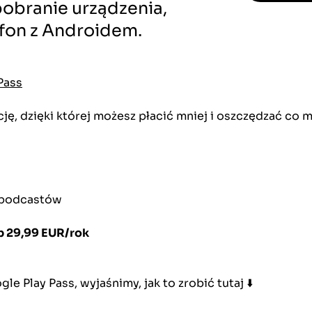
pobranie urządzenia,
tfon z Androidem.
Pass
ę, dzięki której możesz płacić mniej i oszczędzać co m
i podcastów
b 29,99 EUR/rok
e Play Pass, wyjaśnimy, jak to zrobić tutaj ⬇️