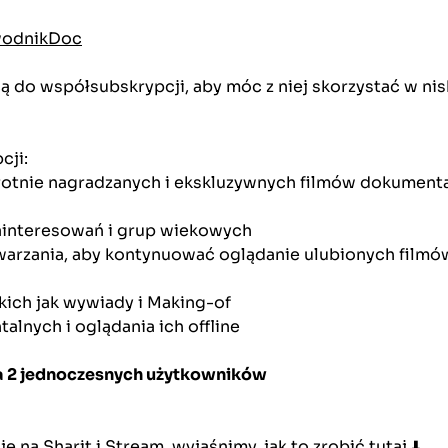
ewodnikDoc
ą do współsubskrypcji, aby móc z niej skorzystać w nis
cji:
rotnie nagradzanych i ekskluzywnych filmów dokument
ainteresowań i grup wiekowych
twarzania, aby kontynuować oglądanie ulubionych film
ich jak wywiady i Making-of
lnych i oglądania ich offline
la 2 jednoczesnych użytkowników
 na Sharit i Stream, wyjaśnimy, jak to zrobić tutaj ⬇️