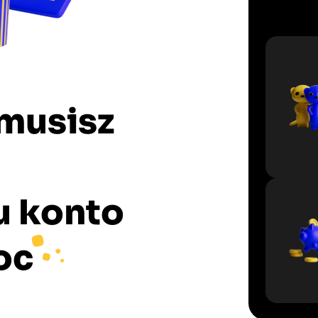
 musisz
u konto
oc