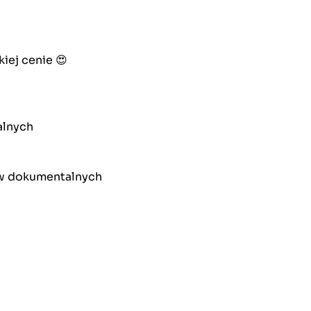
kiej cenie 😍
alnych
ów dokumentalnych