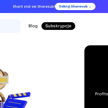
Sharit stal sie Sharesub!
Odkryj Sharesub →
Blog
Subskrypcje
Profit