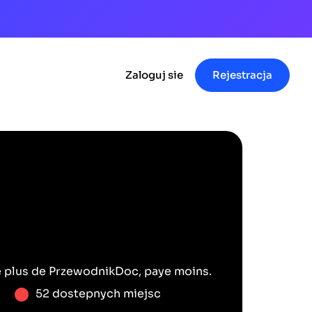
Zaloguj sie
Rejestracja
e plus de
PrzewodnikDoc
, paye moins.
52 dostepnych miejsc