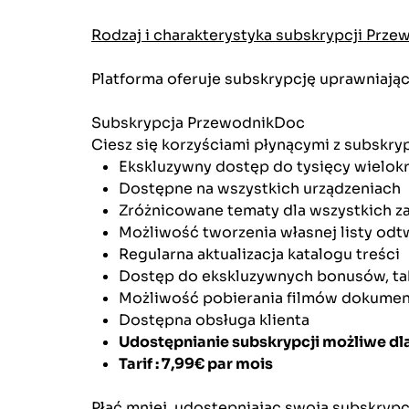
Rodzaj i charakterystyka subskrypcji Prz
Platforma oferuje subskrypcję uprawniając
Subskrypcja PrzewodnikDoc
Ciesz się korzyściami płynącymi z subskryp
Ekskluzywny dostęp do tysięcy wielok
Dostępne na wszystkich urządzeniach
Zróżnicowane tematy dla wszystkich z
Możliwość tworzenia własnej listy od
Regularna aktualizacja katalogu treści
Dostęp do ekskluzywnych bonusów, tak
Możliwość pobierania filmów dokumenta
Dostępna obsługa klienta
Udostępnianie subskrypcji możliwe d
Tarif : 7,99€ par mois
Płać mniej, udostępniając swoją subskrypcję