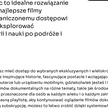
to idealne rozwiązanie
najlepsze filmy
raniczonemu dostępowi
eksplorować
i i nauki po podróże i
sz mieć dostęp do wybranych ekskluzywnych i wielokr
inspirujące historie, fascynujące postacie i wciągając
terze lub urządzeniu mobilnym, gdziekolwiek jesteś i 
ów dokumentalnych na różne tematy, takie jak środowis
ą przeznaczone dla osób w każdym wieku i o każdym zai
asną playlistę, aby kontynuować oglądanie filmów doku
ą subskrypcję, możesz to łatwo zrobić dzięki systemowi