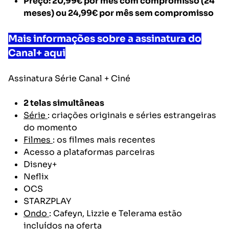
Preço: 20,99€
por mês com compromisso (24
meses) ou
24,99€
por mês sem compromisso
Mais informações sobre a assinatura do
Canal+ aqui
Assinatura
Série Canal + Ciné
2 telas simultâneas
Série
: criações originais e séries estrangeiras
do momento
Filmes
: os filmes mais recentes
Acesso a plataformas parceiras
Disney+
Neflix
OCS
STARZPLAY
Ondo
: Cafeyn, Lizzie e Telerama estão
incluídos na oferta