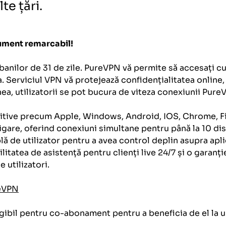
te țări.
rument remarcabil!
anilor de 31 de zile. PureVPN vă permite să accesați cu 
a. Serviciul VPN vă protejează confidențialitatea online
a, utilizatorii se pot bucura de viteza conexiunii PureVP
tive precum Apple, Windows, Android, IOS, Chrome, Firef
gare, oferind conexiuni simultane pentru până la 10 dis
ă de utilizator pentru a avea control deplin asupra aplic
tatea de asistență pentru clienți live 24/7 și o garanți
 utilizatori.
reVPN
ibil pentru co-abonament pentru a beneficia de el la u