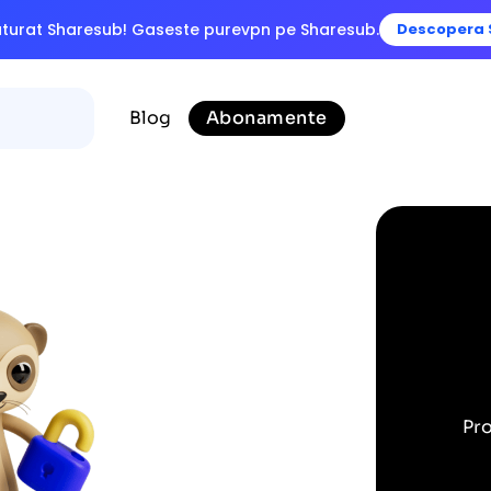
laturat Sharesub! Gaseste purevpn pe Sharesub.
Descopera 
Blog
Abonamente
Pro