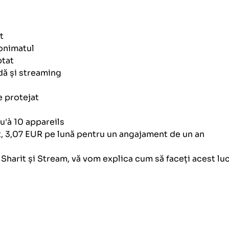
t
nonimatul
ptat
dă și streaming
e protejat
u'à 10 appareils
t, 3,07 EUR pe lună pentru un angajament de un an
harit și Stream, vă vom explica cum să faceți acest lucru