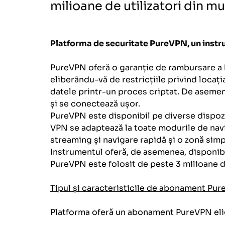
milioane de utilizatori din mul
Platforma de securitate PureVPN, un inst
PureVPN oferă o garanție de rambursare a b
eliberându-vă de restricțiile privind locați
datele printr-un proces criptat. De asemene
și se conectează ușor.
PureVPN este disponibil pe diverse dispozi
VPN se adaptează la toate modurile de navi
streaming și navigare rapidă și o zonă simpl
Instrumentul oferă, de asemenea, disponibili
PureVPN este folosit de peste 3 milioane de
Tipul și caracteristicile de abonament Pu
Platforma oferă un abonament PureVPN elig