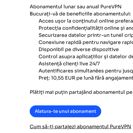
Abonamentul lunar sau anual PureVPN
Bucurați-vă de beneficiile abonamentului:
Acces ușor la conținutul online prefera
Protecția confidențialității online și a
Securizarea datelor printr-un tunel cri
Conexiune rapidă pentru navigare rapi
Disponibil pe diverse dispozitive
Control asupra aplicațiilor și datelor d
Asistență clienți live 24/7
Autentificares simultanées pentru jusq
Preț: 10,55 EUR pe lună fără angajamen
Plătiți mai puțin partajând abonamentul pe S
Alatura-te unui abonament
Cum să-ți partajezi abonamentul PureVPN