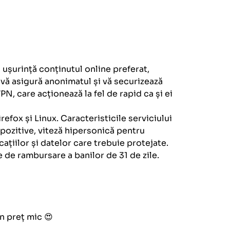
ușurință conținutul online preferat,
, vă asigură anonimatul și vă securizează
N, care acționează la fel de rapid ca și ei
ox și Linux. Caracteristicile serviciului
pozitive, viteză hipersonică pentru
ațiilor și datelor care trebuie protejate.
e de rambursare a banilor de 31 de zile.
n preț mic 😍