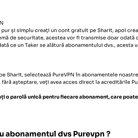
PN
i, pur și simplu creați un cont gratuit pe Sharit, apoi cre
emă de securitate, acestea vor fi transmise doar odată ce
tă ce un Taker se alătură abonamentului dvs., acesta va
 pe Sharit, selectează PureVPN în abonamentele noastre 
a, fără așteptare, veți avea acces direct la acreditările 
ați o parolă unică pentru fiecare abonament, care poate f
ntru abonamentul dvs
Purevpn
?