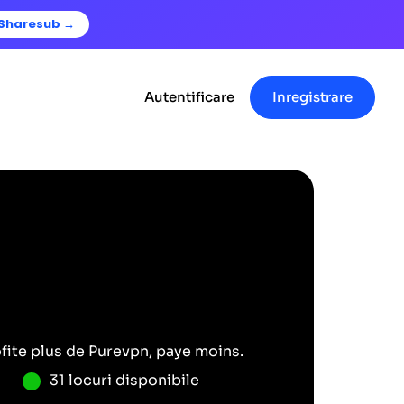
Sharesub →
Autentificare
Inregistrare
fite plus de
Purevpn
, paye moins.
31 locuri disponibile