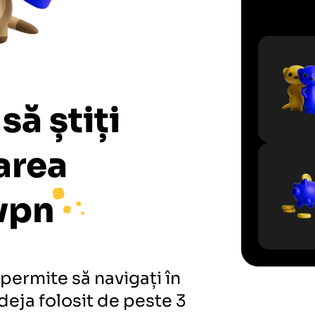
să știți
area
vpn
permite să navigați în
deja folosit de peste 3