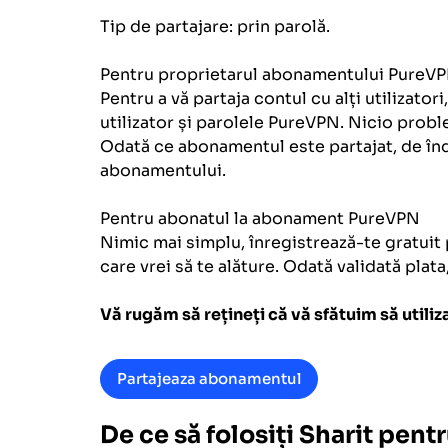
Tip de partajare: prin parolă.
Pentru proprietarul abonamentului PureV
Pentru a vă partaja contul cu alți utilizator
utilizator și parolele PureVPN. Nicio probl
Odată ce abonamentul este partajat, de înda
abonamentului.
Pentru abonatul la abonament
PureVPN
Nimic mai simplu, înregistrează-te gratuit
care vrei să te alăture. Odată validată plat
Vă rugăm să rețineți că vă sfătuim să utiliz
Partajeaza abonamentul
De ce să folosiți Sharit pe